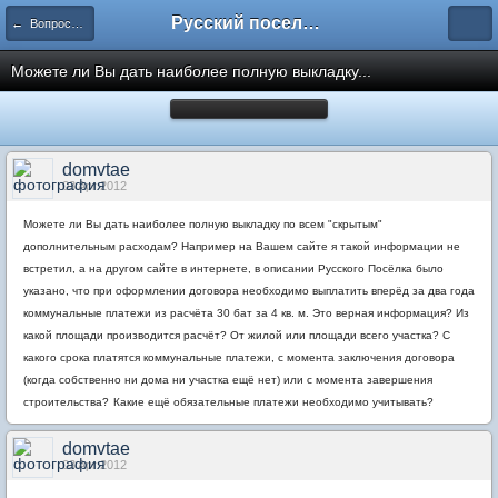
Русский поселок в Таиланде
← Вопросы и обсуждения по строительству домов в русском поселке BAAN DUSIT PATTAYA
Можете ли Вы дать наиболее полную выкладку...
domvtae
03 Apr 2012
Можете ли Вы дать наиболее полную выкладку по всем "скрытым"
дополнительным расходам? Например на Вашем сайте я такой информации не
встретил, а на другом сайте в интернете, в описании Русского Посёлка было
указано, что при оформлении договора необходимо выплатить вперёд за два года
коммунальные платежи из расчёта 30 бат за 4 кв. м. Это верная информация? Из
какой площади производится расчёт? От жилой или площади всего участка? С
какого срока платятся коммунальные платежи, с момента заключения договора
(когда собственно ни дома ни участка ещё нет) или с момента завершения
строительства?
Какие ещё обязательные платежи необходимо учитывать?
domvtae
03 Apr 2012