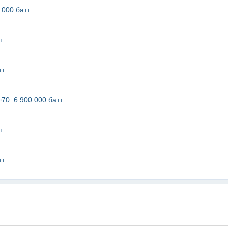
 000 батт
т
тт
70. 6 900 000 батт
т.
тт