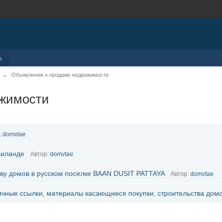
л
→
Объявления о продаже недвижимости
ижимости
:
domvtae
аиланде
Автор:
domvtae
тву домов в русском поселке BAAN DUSIT PATTAYA
Автор:
domvtae
чные ссылки, материалы касающиеся покупки, строительства домо